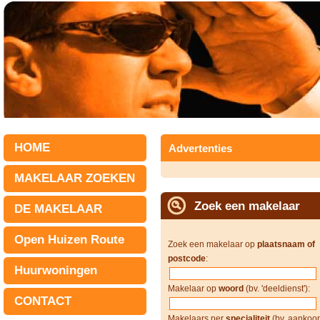
HOME
Advertenties
MAKELAAR ZOEKEN
Zoek een makelaar
DE MAKELAAR
Open Huizen Route
Zoek een makelaar op
plaatsnaam of
postcode
:
Huurwoningen
Makelaar op
woord
(bv. 'deeldienst'):
CONTACT
Makelaars per
specialiteit
(bv. aankoop