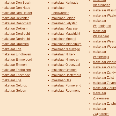
makelaar
makelaar Den Bosch
makelaar Kerkrade
Vlaardingen
makelaar Den Haag
makelaar
makelaar Vlissi
makelaar Den Helder
Leeuwarden
makelaar Waalw
makelaar Deventer
makelaar Leiden
makelaar
makelaar Doetichem
makelaar Lelystad
Wageningen
makelaar Dokkum
makelaar Maarssen
makelaar
makelaar Dordrecht
makelaar Maastricht
Wassenaar
makelaar Dordrecht
makelaar Meppel
makelaar Weert
makelaar Drachten
makelaar Middelburg
makelaar Wees
makelaar Ede
makelaar Nieuwege
makelaar
makelaar Eindhoven
makelaar Nijkerk
Winterswijk
makelaar Emmeloord
makelaar Nijmegen
makelaar Woer
makelaar Emmen
makelaar Oldenzaal
makelaar Zaans
makelaar Enkhuizen
makelaar Ommen
makelaar Zandv
makelaar Enschede
makelaar Oosterhout
makelaar Zeist
makelaar Epe
makelaar Oss
makelaar Zeven
makelaar Geldrop
makelaar Purmerend
makelaar Zierik
makelaar Geleen
makelaar Roermond
makelaar
Zoetermeer
makelaar Zutph
makelaar
Zwijndrecht