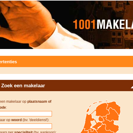
rtenties
Zoek een makelaar
een makelaar op
plaatsnaam of
ode
:
aar op
woord
(bv. 'deeldienst'):
aars per
specialiteit
(bv. aankoop):