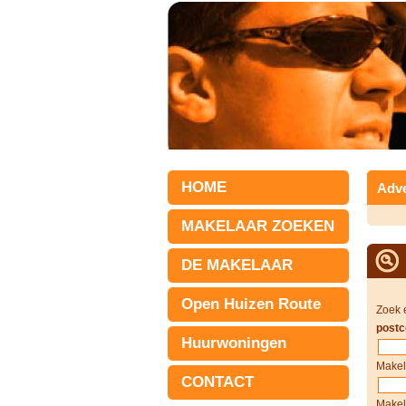
HOME
Adve
MAKELAAR ZOEKEN
DE MAKELAAR
Open Huizen Route
Zoek 
postc
Huurwoningen
Makel
CONTACT
Makel