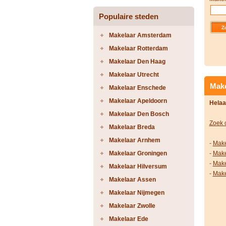
Populaire steden
Makelaar Amsterdam
Makelaar Rotterdam
Makelaar Den Haag
Makelaar Utrecht
Make
Makelaar Enschede
Makelaar Apeldoorn
Helaa
Makelaar Den Bosch
Zoek 
Makelaar Breda
Makelaar Arnhem
-
Make
Makelaar Groningen
-
Make
-
Make
Makelaar Hilversum
-
Make
Makelaar Assen
Makelaar Nijmegen
Makelaar Zwolle
Makelaar Ede