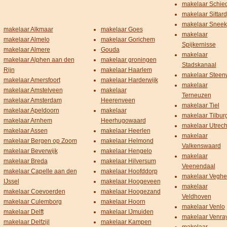
makelaar Schi
makelaar Sittard
makelaar Sneek
makelaar Alkmaar
makelaar Goes
makelaar
makelaar Almelo
makelaar Gorichem
Spijkernisse
makelaar Almere
Gouda
makelaar
makelaar Alphen aan den
makelaar groningen
Stadskanaal
Rijn
makelaar Haarlem
makelaar Steenw
makelaar Amersfoort
makelaar Harderwijk
makelaar
makelaar Amstelveen
makelaar
Terneuzen
makelaar Amsterdam
Heerenveen
makelaar Tiel
makelaar Apeldoorn
makelaar
makelaar Tilbur
makelaar Arnhem
Heerhugowaard
makelaar Utrech
makelaar Assen
makelaar Heerlen
makelaar
makelaar Bergen op Zoom
makelaar Helmond
Valkenswaard
makelaar Beverwijk
makelaar Hengelo
makelaar
makelaar Breda
makelaar Hilversum
Veenendaal
makelaar Capelle aan den
makelaar Hoofddorp
makelaar Veghe
IJssel
makelaar Hoogeveen
makelaar
makelaar Coevoerden
makelaar Hoogezand
Veldhoven
makelaar Culemborg
makelaar Hoorn
makelaar Venlo
makelaar Delft
makelaar IJmuiden
makelaar Venra
makelaar Delfzijl
makelaar Kampen