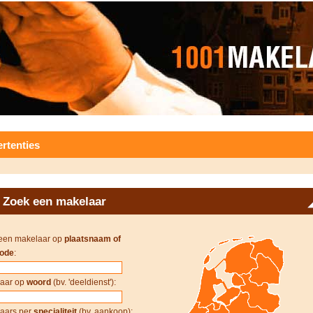
rtenties
Zoek een makelaar
een makelaar op
plaatsnaam of
ode
:
aar op
woord
(bv. 'deeldienst'):
aars per
specialiteit
(bv. aankoop):