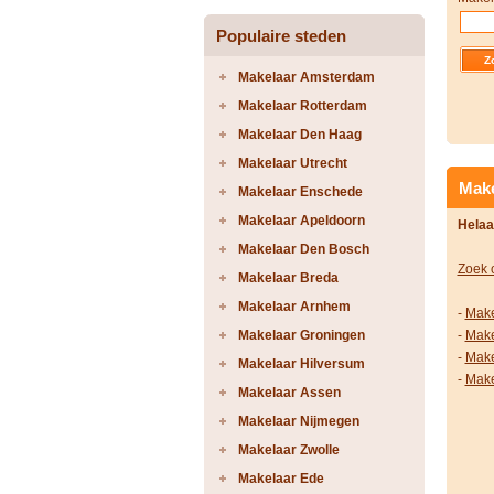
Populaire steden
Makelaar Amsterdam
Makelaar Rotterdam
Makelaar Den Haag
Makelaar Utrecht
Make
Makelaar Enschede
Makelaar Apeldoorn
Helaa
Makelaar Den Bosch
Zoek 
Makelaar Breda
Makelaar Arnhem
-
Make
Makelaar Groningen
-
Make
-
Make
Makelaar Hilversum
-
Make
Makelaar Assen
Makelaar Nijmegen
Makelaar Zwolle
Makelaar Ede