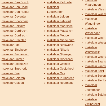
makelaar
makelaar Den Bosch
makelaar Kerkrade
Vlaardingen
makelaar Den Haag
makelaar
makelaar Vlissi
makelaar Den Helder
Leeuwarden
makelaar Waalw
makelaar Deventer
makelaar Leiden
makelaar
makelaar Doetichem
makelaar Lelystad
Wageningen
makelaar Dokkum
makelaar Maarssen
makelaar
makelaar Dordrecht
makelaar Maastricht
Wassenaar
makelaar Dordrecht
makelaar Meppel
makelaar Weert
makelaar Drachten
makelaar Middelburg
makelaar Wees
makelaar Ede
makelaar Nieuwege
makelaar
makelaar Eindhoven
makelaar Nijkerk
Winterswijk
makelaar Emmeloord
makelaar Nijmegen
makelaar Woer
makelaar Emmen
makelaar Oldenzaal
makelaar Zaans
makelaar Enkhuizen
makelaar Ommen
makelaar Zandv
makelaar Enschede
makelaar Oosterhout
makelaar Zeist
makelaar Epe
makelaar Oss
makelaar Zeven
makelaar Geldrop
makelaar Purmerend
makelaar Zierik
makelaar Geleen
makelaar Roermond
makelaar
Zoetermeer
makelaar Zutph
makelaar
Zwijndrecht