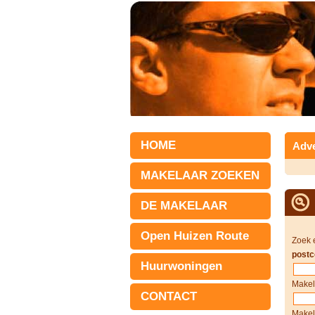
HOME
Adve
MAKELAAR ZOEKEN
DE MAKELAAR
Open Huizen Route
Zoek 
postc
Huurwoningen
Makel
CONTACT
Makel