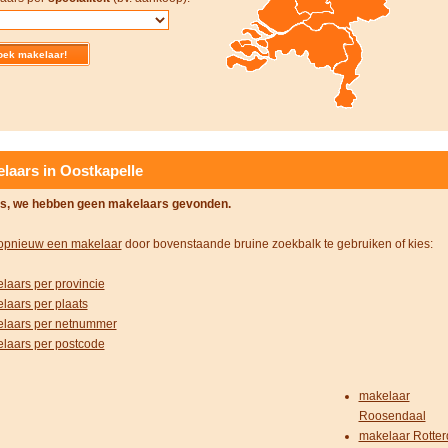
laars in Oostkapelle
s, we hebben geen makelaars gevonden.
opnieuw een makelaar
door bovenstaande bruine zoekbalk te gebruiken of kies:
laars per provincie
laars per plaats
laars per netnummer
laars per postcode
makelaar
Roosendaal
makelaar Rotte