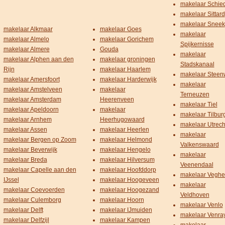
makelaar Schi
makelaar Sittard
makelaar Sneek
makelaar Alkmaar
makelaar Goes
makelaar
makelaar Almelo
makelaar Gorichem
Spijkernisse
makelaar Almere
Gouda
makelaar
makelaar Alphen aan den
makelaar groningen
Stadskanaal
Rijn
makelaar Haarlem
makelaar Steenw
makelaar Amersfoort
makelaar Harderwijk
makelaar
makelaar Amstelveen
makelaar
Terneuzen
makelaar Amsterdam
Heerenveen
makelaar Tiel
makelaar Apeldoorn
makelaar
makelaar Tilbur
makelaar Arnhem
Heerhugowaard
makelaar Utrech
makelaar Assen
makelaar Heerlen
makelaar
makelaar Bergen op Zoom
makelaar Helmond
Valkenswaard
makelaar Beverwijk
makelaar Hengelo
makelaar
makelaar Breda
makelaar Hilversum
Veenendaal
makelaar Capelle aan den
makelaar Hoofddorp
makelaar Veghe
IJssel
makelaar Hoogeveen
makelaar
makelaar Coevoerden
makelaar Hoogezand
Veldhoven
makelaar Culemborg
makelaar Hoorn
makelaar Venlo
makelaar Delft
makelaar IJmuiden
makelaar Venra
makelaar Delfzijl
makelaar Kampen