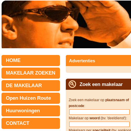
HOME
Advertenties
MAKELAAR ZOEKEN
Zoek een makelaar
DE MAKELAAR
Open Huizen Route
Zoek een makelaar op
plaatsnaam of
postcode
:
Huurwoningen
Makelaar op
woord
(bv. 'deeldienst'):
CONTACT
Makelaars per
specialiteit
(bv. aankoop