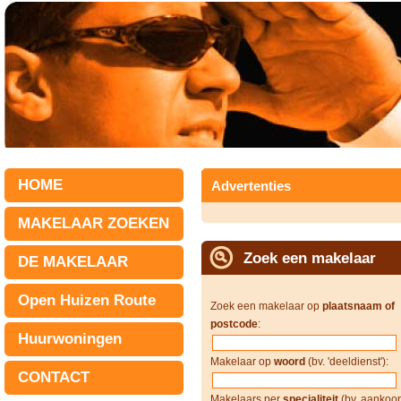
HOME
Advertenties
MAKELAAR ZOEKEN
Zoek een makelaar
DE MAKELAAR
Open Huizen Route
Zoek een makelaar op
plaatsnaam of
postcode
:
Huurwoningen
Makelaar op
woord
(bv. 'deeldienst'):
CONTACT
Makelaars per
specialiteit
(bv. aankoop