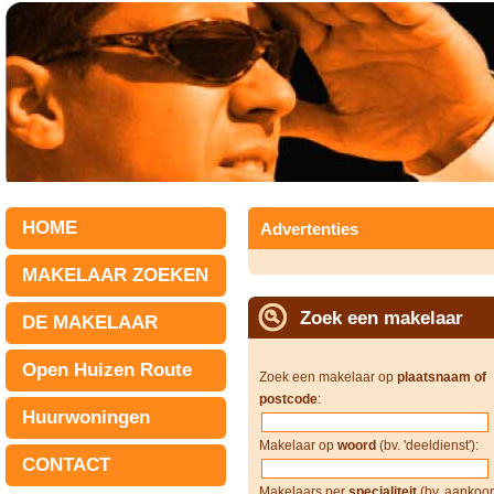
HOME
Advertenties
MAKELAAR ZOEKEN
Zoek een makelaar
DE MAKELAAR
Open Huizen Route
Zoek een makelaar op
plaatsnaam of
postcode
:
Huurwoningen
Makelaar op
woord
(bv. 'deeldienst'):
CONTACT
Makelaars per
specialiteit
(bv. aankoop