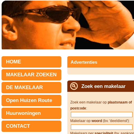
HOME
Advertenties
MAKELAAR ZOEKEN
Zoek een makelaar
DE MAKELAAR
Open Huizen Route
Zoek een makelaar op
plaatsnaam of
postcode
:
Huurwoningen
Makelaar op
woord
(bv. 'deeldienst'):
CONTACT
Makelaars per
specialiteit
(bv. aankoop