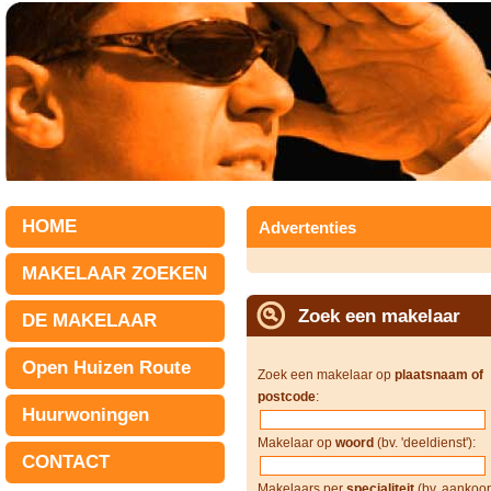
HOME
Advertenties
MAKELAAR ZOEKEN
Zoek een makelaar
DE MAKELAAR
Open Huizen Route
Zoek een makelaar op
plaatsnaam of
postcode
:
Huurwoningen
Makelaar op
woord
(bv. 'deeldienst'):
CONTACT
Makelaars per
specialiteit
(bv. aankoop