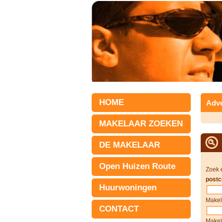
HOME
Adve
MAKELAAR ZOEKEN
DE MAKELAAR
Open Huizen Route
Zoek 
postc
Huurwoningen
Makel
CONTACT
Makel