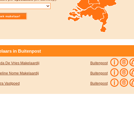
laars in Buitenpost
da De Vries Makelaardij
Buitenpost
eline Nome Makelaardij
Buitenpost
tra Vastgoed
Buitenpost