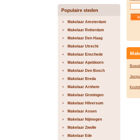
Populaire steden
Makelaar Amsterdam
Makelaar Rotterdam
Makelaar Den Haag
Makelaar Utrecht
Make
Makelaar Enschede
Makelaar Apeldoorn
Buwal
Makelaar Den Bosch
Jacqu
Makelaar Breda
Makelaar Arnhem
Koots
Makelaar Groningen
Makelaar Hilversum
Makelaar Assen
Makelaar Nijmegen
Makelaar Zwolle
Makelaar Ede