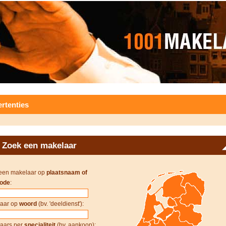
rtenties
Zoek een makelaar
een makelaar op
plaatsnaam of
ode
:
aar op
woord
(bv. 'deeldienst'):
aars per
specialiteit
(bv. aankoop):