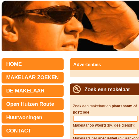
HOME
Advertenties
MAKELAAR ZOEKEN
Zoek een makelaar
DE MAKELAAR
Open Huizen Route
Zoek een makelaar op
plaatsnaam of
postcode
:
Huurwoningen
Makelaar op
woord
(bv. 'deeldienst'):
CONTACT
Makelaars per
specialiteit
(bv. aankoop