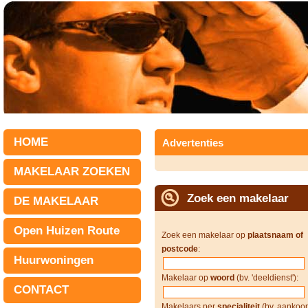
HOME
Advertenties
MAKELAAR ZOEKEN
Zoek een makelaar
DE MAKELAAR
Open Huizen Route
Zoek een makelaar op
plaatsnaam of
postcode
:
Huurwoningen
Makelaar op
woord
(bv. 'deeldienst'):
CONTACT
Makelaars per
specialiteit
(bv. aankoop