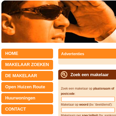
HOME
Advertenties
MAKELAAR ZOEKEN
Zoek een makelaar
DE MAKELAAR
Open Huizen Route
Zoek een makelaar op
plaatsnaam of
postcode
:
Huurwoningen
Makelaar op
woord
(bv. 'deeldienst'):
CONTACT
Makelaars per
specialiteit
(bv. aankoop