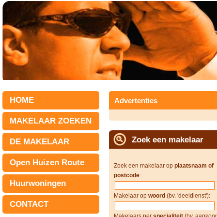
HOME
Advertenties
MAKELAAR ZOEKEN
Zoek een makelaar
DE MAKELAAR
Open Huizen Route
Zoek een makelaar op
plaatsnaam of
postcode
:
Huurwoningen
Makelaar op
woord
(bv. 'deeldienst'):
CONTACT
Makelaars per
specialiteit
(bv. aankoop