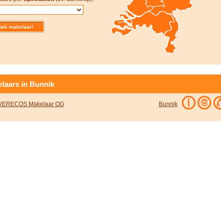
laars in Bunnik
VERECOS Makelaar OG
Bunnik