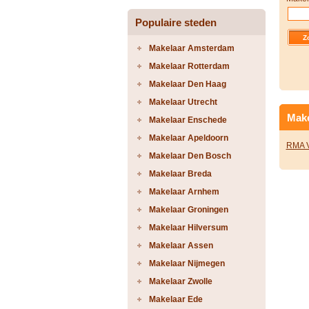
Populaire steden
Makelaar Amsterdam
Makelaar Rotterdam
Makelaar Den Haag
Makelaar Utrecht
Make
Makelaar Enschede
Makelaar Apeldoorn
RMA 
Makelaar Den Bosch
Makelaar Breda
Makelaar Arnhem
Makelaar Groningen
Makelaar Hilversum
Makelaar Assen
Makelaar Nijmegen
Makelaar Zwolle
Makelaar Ede