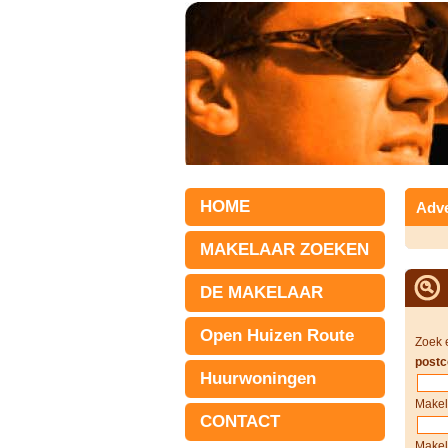
HOME
Adve
MAKELAAR ZOEKEN
DE MAKELAAR
Open Huizen Route
Zoek 
postc
Huurwoningen
Makel
CONTACT
Makel