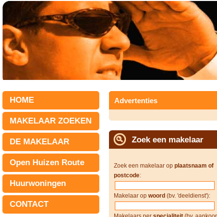
HOME
Advertenties
MAKELAAR ZOEKEN
Zoek een makelaar
DE MAKELAAR
Open Huizen Route
Zoek een makelaar op
plaatsnaam of
postcode
:
Huurwoningen
Makelaar op
woord
(bv. 'deeldienst'):
CONTACT
Makelaars per
specialiteit
(bv. aankoop