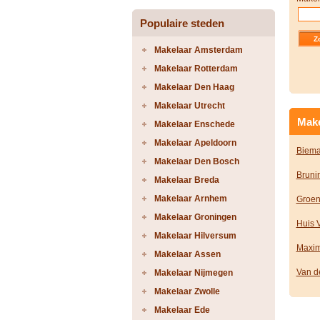
Populaire steden
Makelaar Amsterdam
Makelaar Rotterdam
Makelaar Den Haag
Makelaar Utrecht
Make
Makelaar Enschede
Makelaar Apeldoorn
Biema
Makelaar Den Bosch
Bruni
Makelaar Breda
Makelaar Arnhem
Groen
Makelaar Groningen
Huis 
Makelaar Hilversum
Maxim
Makelaar Assen
Van d
Makelaar Nijmegen
Makelaar Zwolle
Makelaar Ede