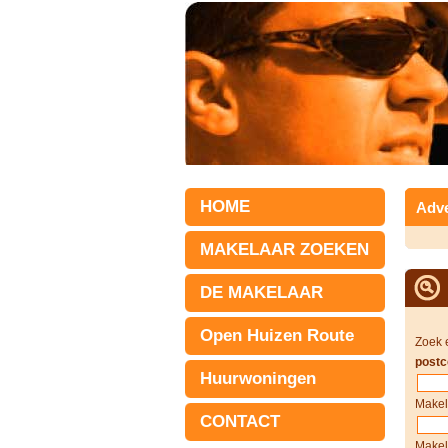
HOME
Adve
MAKELAAR ZOEKEN
DE MAKELAAR
Open Huizen Route
Zoek 
postc
Huurwoningen
Makel
CONTACT
Makel