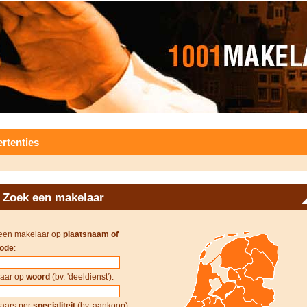
rtenties
Zoek een makelaar
een makelaar op
plaatsnaam of
ode
:
aar op
woord
(bv. 'deeldienst'):
aars per
specialiteit
(bv. aankoop):