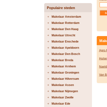
Populaire steden
Makelaar Amsterdam
Makelaar Rotterdam
Makelaar Den Haag
Makelaar Utrecht
Make
Makelaar Enschede
Makelaar Apeldoorn
Agro 
Makelaar Den Bosch
Hulse
Makelaar Breda
Makelaar Arnhem
Naeld
Makelaar Groningen
Van B
Makelaar Hilversum
Makelaar Assen
Makelaar Nijmegen
Makelaar Zwolle
Makelaar Ede