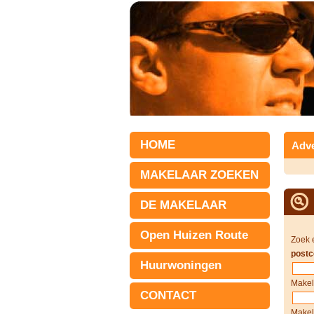
HOME
Adve
MAKELAAR ZOEKEN
DE MAKELAAR
Open Huizen Route
Zoek 
postc
Huurwoningen
Makel
CONTACT
Makel