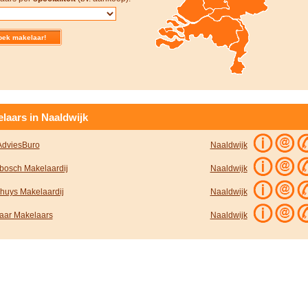
laars in Naaldwijk
AdviesBuro
Naaldwijk
bosch Makelaardij
Naaldwijk
huys Makelaardij
Naaldwijk
aar Makelaars
Naaldwijk