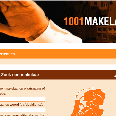
rtenties
Zoek een makelaar
een makelaar op
plaatsnaam of
ode
:
aar op
woord
(bv. 'deeldienst'):
aars per
specialiteit
(bv. aankoop):