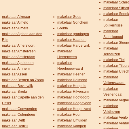
makelaar Schi
makelaar Sittard
makelaar Sneek
makelaar Alkmaar
makelaar Goes
makelaar
makelaar Almelo
makelaar Gorichem
Spijkernisse
makelaar Almere
Gouda
makelaar
makelaar Alphen aan den
makelaar groningen
Stadskanaal
Rijn
makelaar Haarlem
makelaar Steenw
makelaar Amersfoort
makelaar Harderwijk
makelaar
makelaar Amstelveen
makelaar
Terneuzen
makelaar Amsterdam
Heerenveen
makelaar Tiel
makelaar Apeldoorn
makelaar
makelaar Tilbur
makelaar Arnhem
Heerhugowaard
makelaar Utrech
makelaar Assen
makelaar Heerlen
makelaar
makelaar Bergen op Zoom
makelaar Helmond
Valkenswaard
makelaar Beverwijk
makelaar Hengelo
makelaar
makelaar Breda
makelaar Hilversum
Veenendaal
makelaar Capelle aan den
makelaar Hoofddorp
makelaar Veghe
IJssel
makelaar Hoogeveen
makelaar
makelaar Coevoerden
makelaar Hoogezand
Veldhoven
makelaar Culemborg
makelaar Hoorn
makelaar Venlo
makelaar Delft
makelaar IJmuiden
makelaar Venra
makelaar Delfzijl
makelaar Kampen