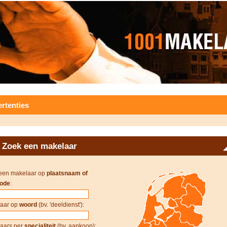
rtenties
Zoek een makelaar
een makelaar op
plaatsnaam of
ode
:
aar op
woord
(bv. 'deeldienst'):
aars per
specialiteit
(bv. aankoop):