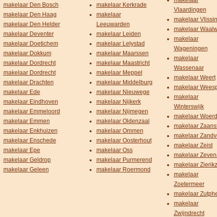
makelaar
makelaar Den Bosch
makelaar Kerkrade
Vlaardingen
makelaar Den Haag
makelaar
makelaar Vlissi
makelaar Den Helder
Leeuwarden
makelaar Waalw
makelaar Deventer
makelaar Leiden
makelaar
makelaar Doetichem
makelaar Lelystad
Wageningen
makelaar Dokkum
makelaar Maarssen
makelaar
makelaar Dordrecht
makelaar Maastricht
Wassenaar
makelaar Dordrecht
makelaar Meppel
makelaar Weert
makelaar Drachten
makelaar Middelburg
makelaar Wees
makelaar Ede
makelaar Nieuwege
makelaar
makelaar Eindhoven
makelaar Nijkerk
Winterswijk
makelaar Emmeloord
makelaar Nijmegen
makelaar Woer
makelaar Emmen
makelaar Oldenzaal
makelaar Zaans
makelaar Enkhuizen
makelaar Ommen
makelaar Zandv
makelaar Enschede
makelaar Oosterhout
makelaar Zeist
makelaar Epe
makelaar Oss
makelaar Zeven
makelaar Geldrop
makelaar Purmerend
makelaar Zierik
makelaar Geleen
makelaar Roermond
makelaar
Zoetermeer
makelaar Zutph
makelaar
Zwijndrecht