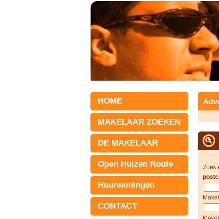
HOME
Adve
MAKELAAR ZOEKEN
DE MAKELAAR
Open Huizen Route
Zoek 
postc
Huurwoningen
Makel
CONTACT
Makel