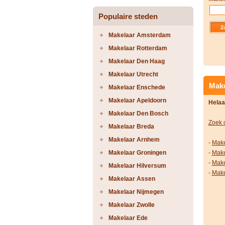
Populaire steden
Makelaar Amsterdam
Makelaar Rotterdam
Makelaar Den Haag
Makelaar Utrecht
Make
Makelaar Enschede
Makelaar Apeldoorn
Helaa
Makelaar Den Bosch
Zoek 
Makelaar Breda
Makelaar Arnhem
-
Make
Makelaar Groningen
-
Make
-
Make
Makelaar Hilversum
-
Make
Makelaar Assen
Makelaar Nijmegen
Makelaar Zwolle
Makelaar Ede