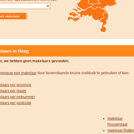
laars in Heeg
s, we hebben geen makelaars gevonden.
opnieuw een makelaar
door bovenstaande bruine zoekbalk te gebruiken of kies:
laars per provincie
laars per plaats
laars per netnummer
laars per postcode
makelaar
Roosendaal
makelaar Rotte