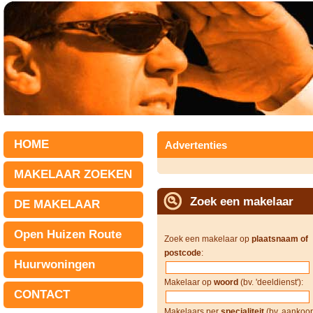
HOME
Advertenties
MAKELAAR ZOEKEN
Zoek een makelaar
DE MAKELAAR
Open Huizen Route
Zoek een makelaar op
plaatsnaam of
postcode
:
Huurwoningen
Makelaar op
woord
(bv. 'deeldienst'):
CONTACT
Makelaars per
specialiteit
(bv. aankoop