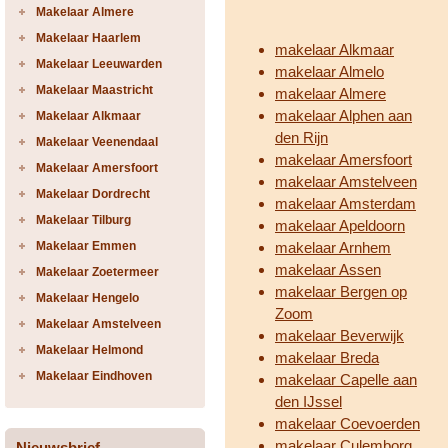
Makelaar Almere
Makelaar Haarlem
makelaar Alkmaar
Makelaar Leeuwarden
makelaar Almelo
Makelaar Maastricht
makelaar Almere
makelaar Alphen aan
Makelaar Alkmaar
den Rijn
Makelaar Veenendaal
makelaar Amersfoort
Makelaar Amersfoort
makelaar Amstelveen
Makelaar Dordrecht
makelaar Amsterdam
Makelaar Tilburg
makelaar Apeldoorn
Makelaar Emmen
makelaar Arnhem
makelaar Assen
Makelaar Zoetermeer
makelaar Bergen op
Makelaar Hengelo
Zoom
Makelaar Amstelveen
makelaar Beverwijk
Makelaar Helmond
makelaar Breda
Makelaar Eindhoven
makelaar Capelle aan
den IJssel
makelaar Coevoerden
makelaar Culemborg
Nieuwsbrief