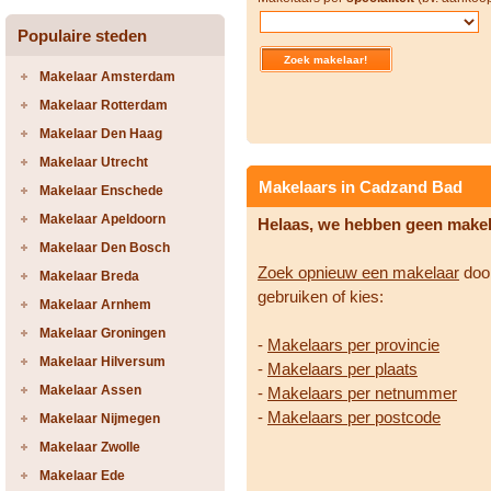
Populaire steden
Makelaar Amsterdam
Makelaar Rotterdam
Makelaar Den Haag
Makelaar Utrecht
Makelaars in Cadzand Bad
Makelaar Enschede
Makelaar Apeldoorn
Helaas, we hebben geen make
Makelaar Den Bosch
Zoek opnieuw een makelaar
door
Makelaar Breda
gebruiken of kies:
Makelaar Arnhem
Makelaar Groningen
-
Makelaars per provincie
Makelaar Hilversum
-
Makelaars per plaats
Makelaar Assen
-
Makelaars per netnummer
-
Makelaars per postcode
Makelaar Nijmegen
Makelaar Zwolle
Makelaar Ede