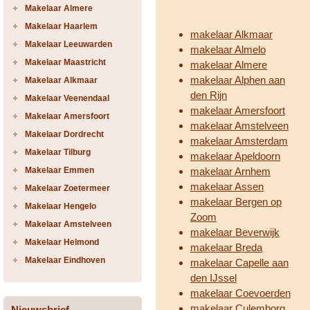
Makelaar Almere
Makelaar Haarlem
makelaar Alkmaar
Makelaar Leeuwarden
makelaar Almelo
Makelaar Maastricht
makelaar Almere
makelaar Alphen aan
Makelaar Alkmaar
den Rijn
Makelaar Veenendaal
makelaar Amersfoort
Makelaar Amersfoort
makelaar Amstelveen
Makelaar Dordrecht
makelaar Amsterdam
Makelaar Tilburg
makelaar Apeldoorn
Makelaar Emmen
makelaar Arnhem
makelaar Assen
Makelaar Zoetermeer
makelaar Bergen op
Makelaar Hengelo
Zoom
Makelaar Amstelveen
makelaar Beverwijk
Makelaar Helmond
makelaar Breda
Makelaar Eindhoven
makelaar Capelle aan
den IJssel
makelaar Coevoerden
makelaar Culemborg
Nieuwsbrief