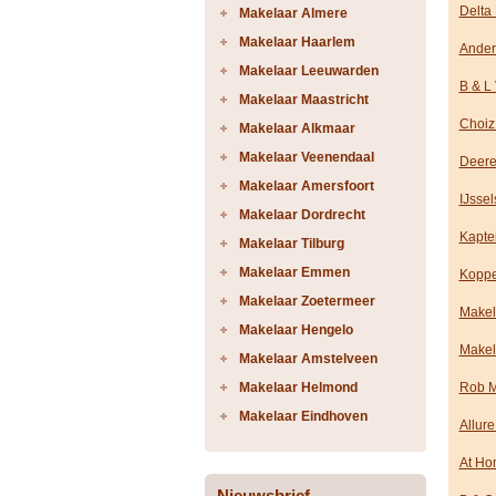
Delta
Makelaar Almere
Makelaar Haarlem
Ander
Makelaar Leeuwarden
B & L
Makelaar Maastricht
Choiz
Makelaar Alkmaar
Makelaar Veenendaal
Deere
Makelaar Amersfoort
IJsse
Makelaar Dordrecht
Kapte
Makelaar Tilburg
Makelaar Emmen
Koppe
Makelaar Zoetermeer
Makel
Makelaar Hengelo
Makel
Makelaar Amstelveen
Makelaar Helmond
Rob M
Makelaar Eindhoven
Allur
At Ho
Nieuwsbrief