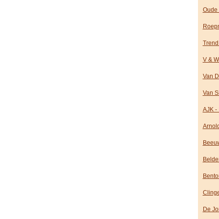
Oude 
Roepm
Trend
V & W
Van D
Van S
AJK -
Arnol
Beeuw
Belde
Bento
Cling
De Jo