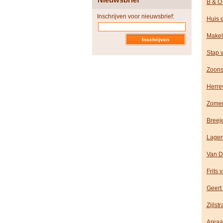
B & O
Inschrijven voor nieuwsbrief:
Huis 
Makel
Stap 
Zoons
Herre
Zomer
Breej
Lager
Van D
Frits 
Geert
Zijlst
Areaa