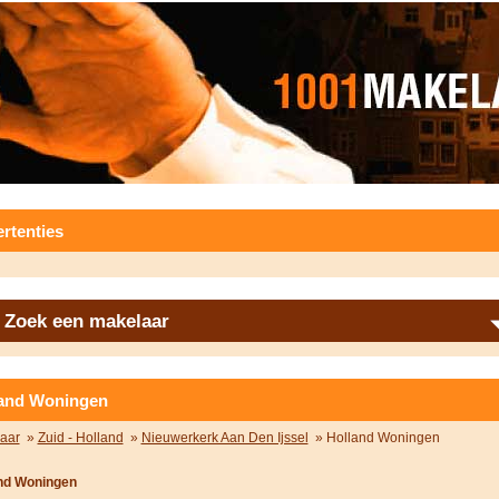
rtenties
Zoek een makelaar
and Woningen
aar
»
Zuid - Holland
»
Nieuwerkerk Aan Den Ijssel
» Holland Woningen
nd Woningen