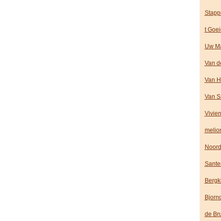
Stapp
t Goe
Uw Ma
Van d
Van H
Van S
Vivie
melio
Noord
Sante
Bergk
Bjorn
de Br