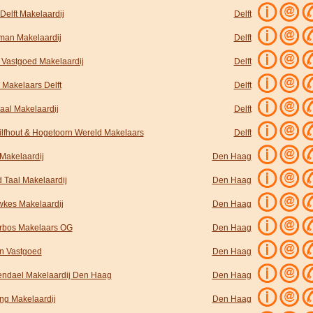
Delft Makelaardij
Delft
an Makelaardij
Delft
 Vastgoed Makelaardij
Delft
 Makelaars Delft
Delft
aal Makelaardij
Delft
ilfhout & Hogetoorn Wereld Makelaars
Delft
 Makelaardij
Den Haag
d Taal Makelaardij
Den Haag
kes Makelaardij
Den Haag
rbos Makelaars OG
Den Haag
n Vastgoed
Den Haag
endael Makelaardij Den Haag
Den Haag
ng Makelaardij
Den Haag