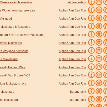
 Makelaars Alblasserdam
Alblasserdam
s Wonen woningmakelaars
Alphen Aan Den Rijn
 Vastgoed
Alphen Aan Den Rijn
 Makelaars & Taxateurs
Alphen Aan Den Rijn
nberg & Van Leeuwen Makelaars
Alphen Aan Den Rijn
lstreek Makelaars
Alphen Aan Den Rijn
in Vastgoed Adviseurs
Alphen Aan Den Rijn
s Makelaardij
Alphen Aan Den Rijn
aardij Holland West
Alphen Aan Den Rijn
aardij Van Brussel VOF
Alphen Aan Den Rijn
uns Makelaarshuys
Alphen Aan Den Rijn
e Makelaars
Barendrecht
me Makelaardij
Barendrecht