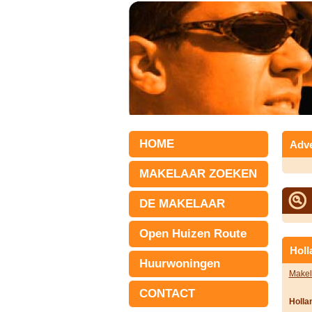
HOME
Adve
MAKELAAR ZOEKEN
DE MAKELAAR
Open Huizen Route
Holl
Huurwoningen
Makel
CONTACT
Holla