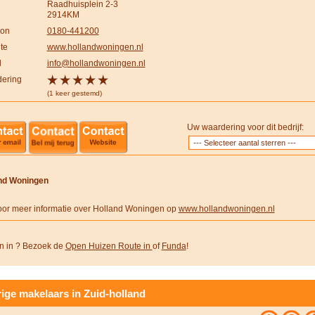
Raadhuisplein 2-3
2914KM
oon
0180-441200
te
www.hollandwoningen.nl
l
info@hollandwoningen.nl
ering
(1 keer gestemd)
Uw waardering voor dit bedrijf:
nd Woningen
voor meer informatie over Holland Woningen op
www.hollandwoningen.nl
 in ? Bezoek de
Open Huizen Route in
of
Funda
!
ige makelaars in Zuid-holland