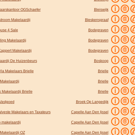
aarskantoor OGSchaefer
Bleiswijk
stroom Makelaardij
Bleskensgraaf
use 4 Sale
Bodegraven
ling Makelaardij
Bodegraven
Kappert Makelaardij
Bodegraven
aardij De Huizenbeurs
Boskoop
ia Makelaars Brielle
Brielle
 Makelaardij
Brielle
 Makelaardij Brielle
Brielle
Vastgoed
Broek Op Langedijk
lveste Makelaars en Taxateurs
Capelle Aan Den Ijssel
 makelaardij
Capelle Aan Den Ijssel
 Makelaardij OZ
Capelle Aan Den Ijssel