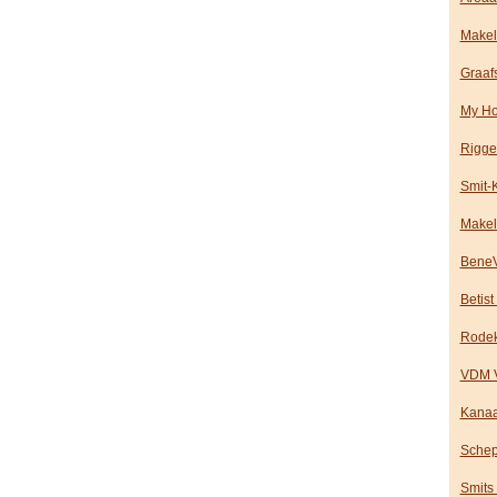
Makel
Graaf
My Ho
Rigge
Smit-
Makel
BeneV
Betist
Rodek
VDM 
Kanaa
Schep
Smits