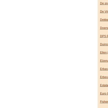
De sn
De Vr
Dekke
Doers
DPS P
Duins
Ellen
Elzen
Erbas
Erbev
Estat
Euro 
Fishe