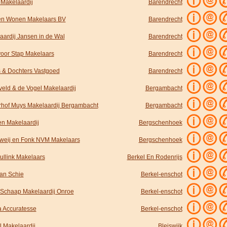
 Makelaardij
Barendrecht
en Wonen Makelaars BV
Barendrecht
aardij Jansen in de Wal
Barendrecht
voor Stap Makelaars
Barendrecht
 & Dochters Vastgoed
Barendrecht
veld & de Vogel Makelaardij
Bergambacht
hof Muys Makelaardij Bergambacht
Bergambacht
en Makelaardij
Bergschenhoek
weij en Fonk NVM Makelaars
Bergschenhoek
ullink Makelaars
Berkel En Rodenrijs
van Schie
Berkel-enschot
 Schaap Makelaardij Onroe
Berkel-enschot
ra Accuratesse
Berkel-enschot
l Makelaardij
Bleiswijk