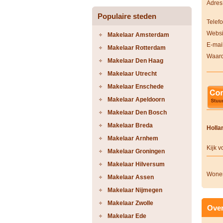
Adres
Populaire steden
Telef
Websi
Makelaar Amsterdam
E-mai
Makelaar Rotterdam
Waard
Makelaar Den Haag
Makelaar Utrecht
Makelaar Enschede
Makelaar Apeldoorn
Makelaar Den Bosch
Makelaar Breda
Holla
Makelaar Arnhem
Kijk 
Makelaar Groningen
Makelaar Hilversum
Wonen
Makelaar Assen
Makelaar Nijmegen
Makelaar Zwolle
Over
Makelaar Ede